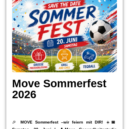
Move Sommerfest
2026
🎉
MOVE Sommerfest –wir feiern mit DIR!
☀️
📅